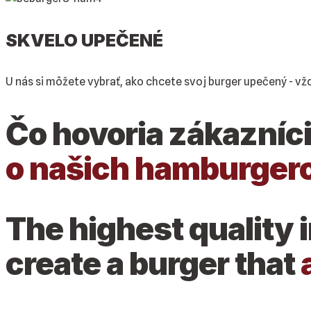
SKVELO UPEČENÉ
U nás si môžete vybrať, ako chcete svoj burger upečený - v
Čo hovoria zákazníc
o našich hamburger
The highest quality 
create a burger that