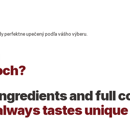
ždy perfektne upečený podľa vášho výberu.
i
och?
ingredients and full
always tastes unique