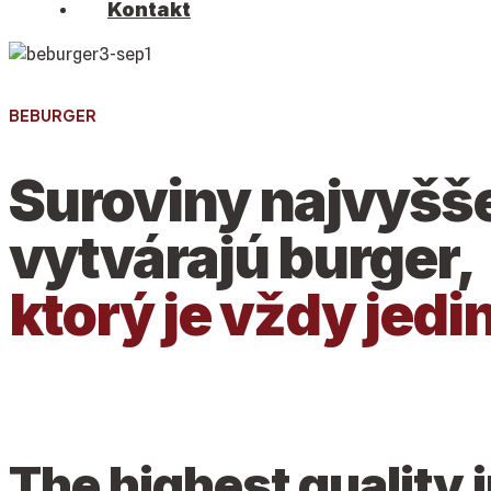
Kontakt
BEBURGER
Suroviny najvyšše
vytvárajú burger,
ktorý je vždy jed
The highest quality 