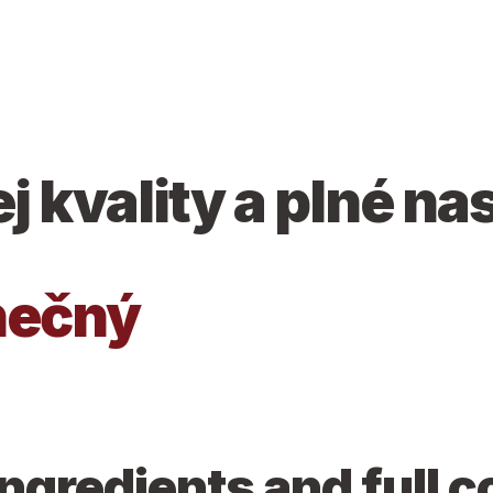
j kvality a plné n
inečný
ingredients and full