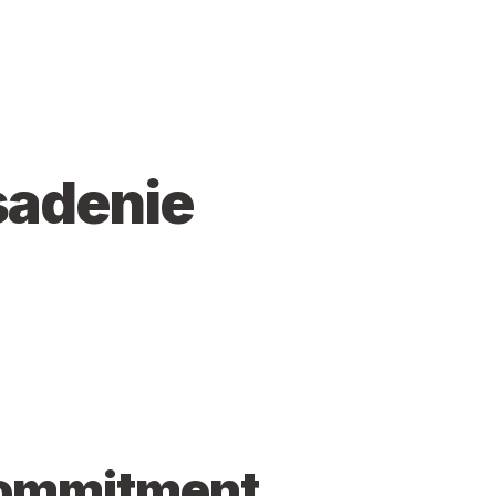
asadenie
 commitment