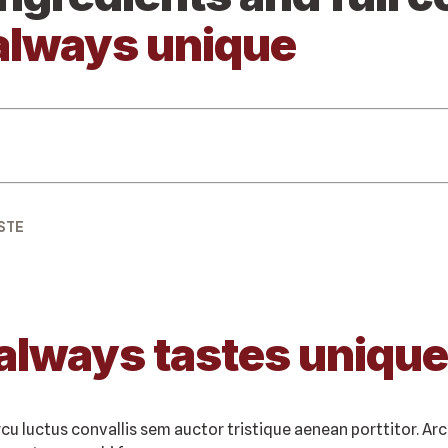
always unique
STE
always tastes unique
rcu luctus convallis sem auctor tristique aenean porttitor. Arc