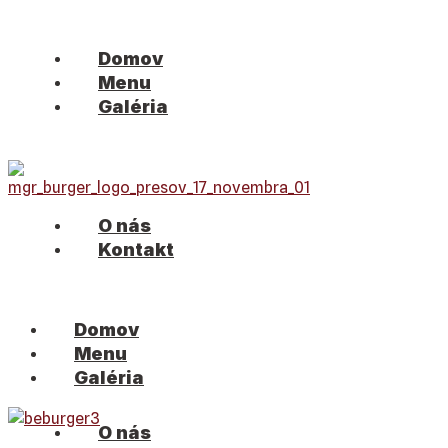
Domov
Menu
Galéria
O nás
Kontakt
Domov
Menu
Galéria
O nás