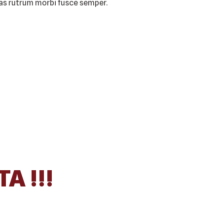
tas rutrum morbi fusce semper.
A !!!