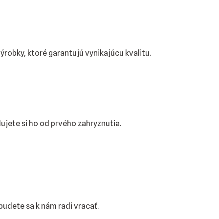
robky, ktoré garantujú vynikajúcu kvalitu.
lujete si ho od prvého zahryznutia.
budete sa k nám radi vracať.