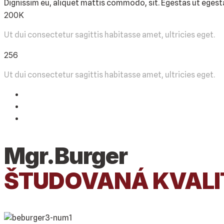
Dignissim eu, aliquet mattis commodo, sit. Egestas ut eges
200
K
Ut dui consectetur sagittis habitasse amet, ultricies eget.
256
Ut dui consectetur sagittis habitasse amet, ultricies eget.
Mgr.Burger
ŠTUDOVANÁ KVALIT