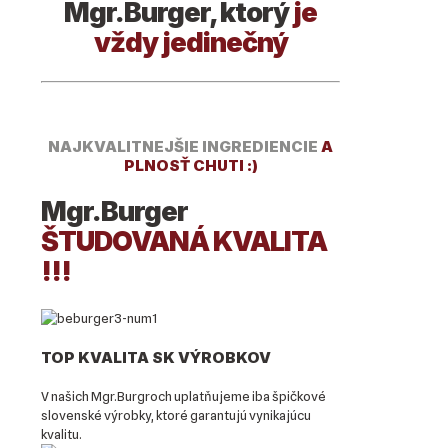
Mgr.Burger, ktorý
je
vždy jedinečný
NAJKVALITNEJŠIE INGREDIENCIE
A
PLNOSŤ CHUTI :)
Mgr.Burger
ŠTUDOVANÁ KVALITA
!!!
TOP KVALITA SK VÝROBKOV
V našich Mgr.Burgroch uplatňujeme iba špičkové
slovenské výrobky, ktoré garantujú vynikajúcu
kvalitu.