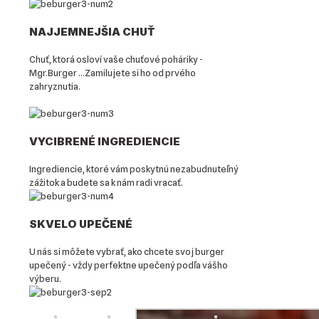
NAJJEMNEJŠIA CHUŤ
Chuť, ktorá osloví vaše chuťové poháriky -
Mgr.Burger ...Zamilujete si ho od prvého
zahryznutia.
VYCIBRENÉ INGREDIENCIE
Ingrediencie, ktoré vám poskytnú nezabudnuteľný
zážitok a budete sa k nám radi vracať.
SKVELO UPEČENÉ
U nás si môžete vybrať, ako chcete svoj burger
upečený - vždy perfektne upečený podľa vášho
výberu.