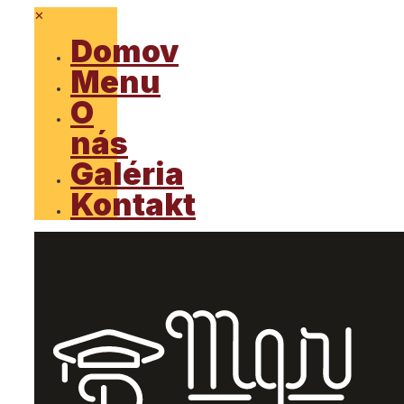
✕
Domov
Menu
O
nás
Galéria
Kontakt